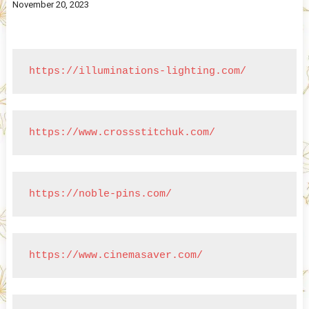
November 20, 2023
https://illuminations-lighting.com/
https://www.crossstitchuk.com/
https://noble-pins.com/
https://www.cinemasaver.com/