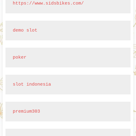
https://www.sidsbikes.com/
demo slot
poker
slot indonesia
premium303