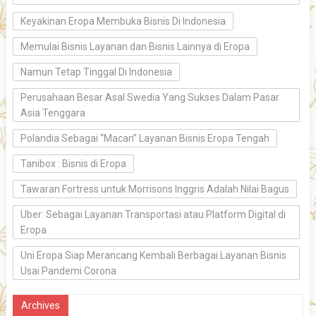
Keyakinan Eropa Membuka Bisnis Di Indonesia
Memulai Bisnis Layanan dan Bisnis Lainnya di Eropa
Namun Tetap Tinggal Di Indonesia
Perusahaan Besar Asal Swedia Yang Sukses Dalam Pasar
Asia Tenggara
Polandia Sebagai “Macan” Layanan Bisnis Eropa Tengah
Tanibox : Bisnis di Eropa
Tawaran Fortress untuk Morrisons Inggris Adalah Nilai Bagus
Uber: Sebagai Layanan Transportasi atau Platform Digital di
Eropa
Uni Eropa Siap Merancang Kembali Berbagai Layanan Bisnis
Usai Pandemi Corona
Archives