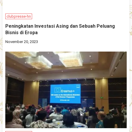
clubpresse-hn
Peningkatan Investasi Asing dan Sebuah Peluang
Bisnis di Eropa
November 20, 2023