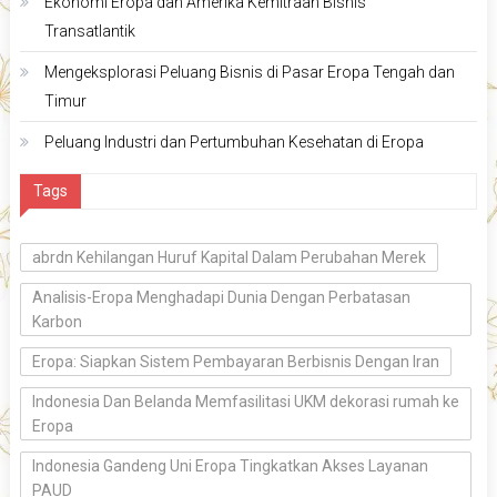
Ekonomi Eropa dan Amerika Kemitraan Bisnis
Transatlantik
Mengeksplorasi Peluang Bisnis di Pasar Eropa Tengah dan
Timur
Peluang Industri dan Pertumbuhan Kesehatan di Eropa
Tags
abrdn Kehilangan Huruf Kapital Dalam Perubahan Merek
Analisis-Eropa Menghadapi Dunia Dengan Perbatasan
Karbon
Eropa: Siapkan Sistem Pembayaran Berbisnis Dengan Iran
Indonesia Dan Belanda Memfasilitasi UKM dekorasi rumah ke
Eropa
Indonesia Gandeng Uni Eropa Tingkatkan Akses Layanan
PAUD