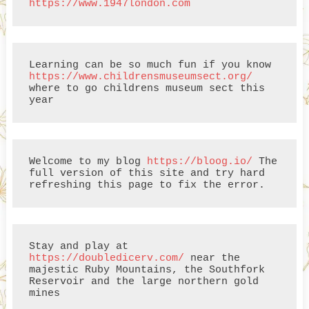
https://www.1947london.com
Learning can be so much fun if you know 
https://www.childrensmuseumsect.org/
where to go childrens museum sect this 
year
Welcome to my blog 
https://bloog.io/
 The 
full version of this site and try hard 
refreshing this page to fix the error.
Stay and play at 
https://doubledicerv.com/
 near the 
majestic Ruby Mountains, the Southfork 
Reservoir and the large northern gold 
mines