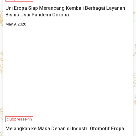
Uni Eropa Siap Merancang Kembali Berbagai Layanan
Bisnis Usai Pandemi Corona
May 9, 2020
clubpresse-hn
Melangkah ke Masa Depan di Industri Otomotif Eropa