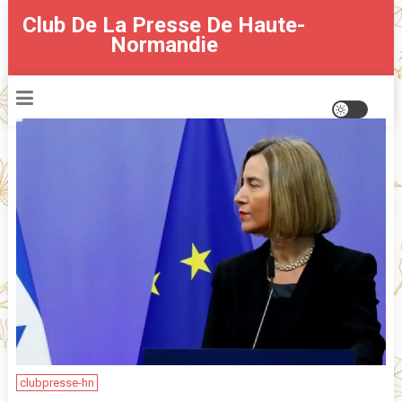
Skip
Club De La Presse De Haute-
to
Normandie
content
clubpresse-hn