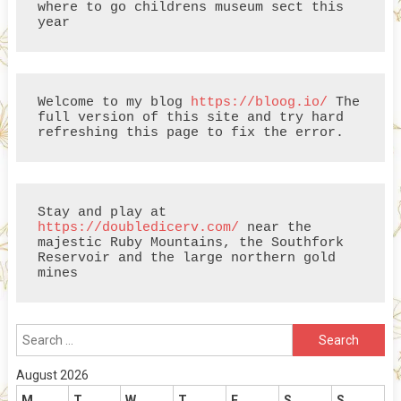
where to go childrens museum sect this 
year
Welcome to my blog 
https://bloog.io/
 The 
full version of this site and try hard 
refreshing this page to fix the error.
Stay and play at 
https://doubledicerv.com/
 near the 
majestic Ruby Mountains, the Southfork 
Reservoir and the large northern gold 
mines
Search
for:
August 2026
M
T
W
T
F
S
S