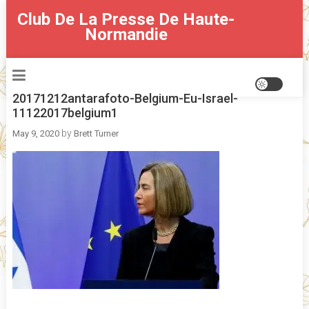
Skip
Club De La Presse De Haute-
to
Normandie
content
20171212antarafoto-Belgium-Eu-Israel-
11122017belgium1
by
May 9, 2020
Brett Turner