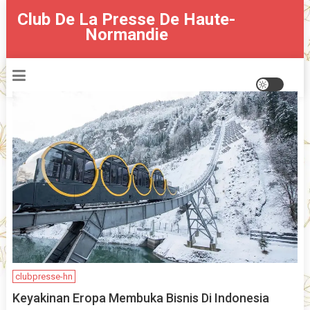
Skip
Club De La Presse De Haute-
to
Normandie
content
clubpresse-hn
Keyakinan Eropa Membuka Bisnis Di Indonesia