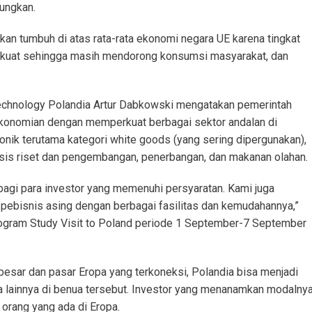
tungkan.
n tumbuh di atas rata-rata ekonomi negara UE karena tingkat
 kuat sehingga masih mendorong konsumsi masyarakat, dan
Technology Polandia Artur Dabkowski mengatakan pemerintah
ekonomian dengan memperkuat berbagai sektor andalan di
ronik terutama kategori white goods (yang sering dipergunakan),
basis riset dan pengembangan, penerbangan, dan makanan olahan.
 bagi para investor yang memenuhi persyaratan. Kami juga
pebisnis asing dengan berbagai fasilitas dan kemudahannya,”
program Study Visit to Poland periode 1 September-7 September
esar dan pasar Eropa yang terkoneksi, Polandia bisa menjadi
a lainnya di benua tersebut. Investor yang menanamkan modalny
 orang yang ada di Eropa.