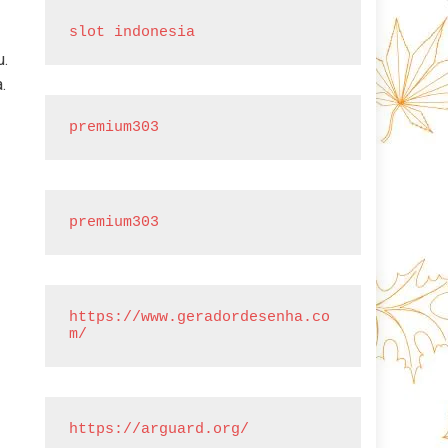
slot indonesia
u.
.
premium303
premium303
https://www.geradordesenha.co
m/
https://arguard.org/