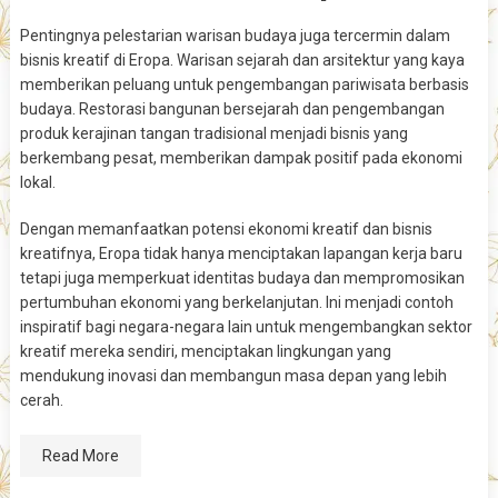
Pentingnya pelestarian warisan budaya juga tercermin dalam
bisnis kreatif di Eropa. Warisan sejarah dan arsitektur yang kaya
memberikan peluang untuk pengembangan pariwisata berbasis
budaya. Restorasi bangunan bersejarah dan pengembangan
produk kerajinan tangan tradisional menjadi bisnis yang
berkembang pesat, memberikan dampak positif pada ekonomi
lokal.
Dengan memanfaatkan potensi ekonomi kreatif dan bisnis
kreatifnya, Eropa tidak hanya menciptakan lapangan kerja baru
tetapi juga memperkuat identitas budaya dan mempromosikan
pertumbuhan ekonomi yang berkelanjutan. Ini menjadi contoh
inspiratif bagi negara-negara lain untuk mengembangkan sektor
kreatif mereka sendiri, menciptakan lingkungan yang
mendukung inovasi dan membangun masa depan yang lebih
cerah.
Read More