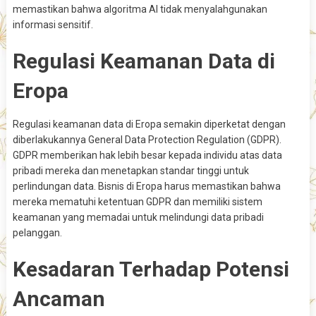
memastikan bahwa algoritma AI tidak menyalahgunakan
informasi sensitif.
Regulasi Keamanan Data di
Eropa
Regulasi keamanan data di Eropa semakin diperketat dengan
diberlakukannya General Data Protection Regulation (GDPR).
GDPR memberikan hak lebih besar kepada individu atas data
pribadi mereka dan menetapkan standar tinggi untuk
perlindungan data. Bisnis di Eropa harus memastikan bahwa
mereka mematuhi ketentuan GDPR dan memiliki sistem
keamanan yang memadai untuk melindungi data pribadi
pelanggan.
Kesadaran Terhadap Potensi
Ancaman