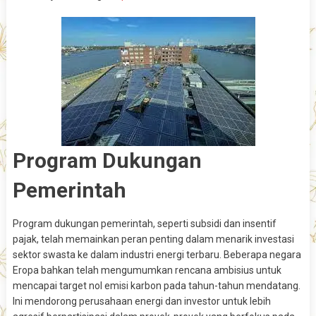
Program Dukungan
Pemerintah
Program dukungan pemerintah, seperti subsidi dan insentif
pajak, telah memainkan peran penting dalam menarik investasi
sektor swasta ke dalam industri energi terbaru. Beberapa negara
Eropa bahkan telah mengumumkan rencana ambisius untuk
mencapai target nol emisi karbon pada tahun-tahun mendatang.
Ini mendorong perusahaan energi dan investor untuk lebih