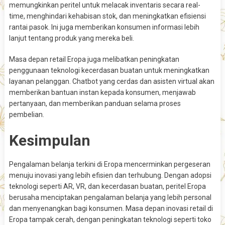
memungkinkan peritel untuk melacak inventaris secara real-
time, menghindari kehabisan stok, dan meningkatkan efisiensi
rantai pasok. Ini juga memberikan konsumen informasi lebih
lanjut tentang produk yang mereka beli.
Masa depan retail Eropa juga melibatkan peningkatan
penggunaan teknologi kecerdasan buatan untuk meningkatkan
layanan pelanggan. Chatbot yang cerdas dan asisten virtual akan
memberikan bantuan instan kepada konsumen, menjawab
pertanyaan, dan memberikan panduan selama proses
pembelian.
Kesimpulan
Pengalaman belanja terkini di Eropa mencerminkan pergeseran
menuju inovasi yang lebih efisien dan terhubung. Dengan adopsi
teknologi seperti AR, VR, dan kecerdasan buatan, peritel Eropa
berusaha menciptakan pengalaman belanja yang lebih personal
dan menyenangkan bagi konsumen. Masa depan inovasi retail di
Eropa tampak cerah, dengan peningkatan teknologi seperti toko