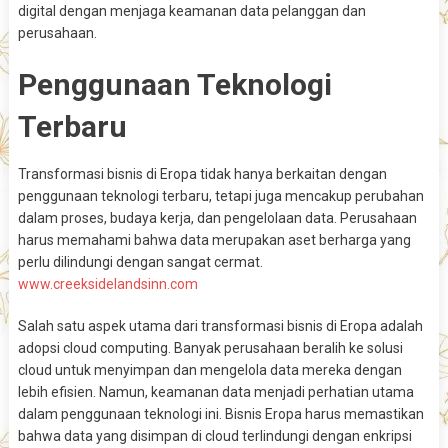
digital dengan menjaga keamanan data pelanggan dan
perusahaan.
Penggunaan Teknologi
Terbaru
Transformasi bisnis di Eropa tidak hanya berkaitan dengan
penggunaan teknologi terbaru, tetapi juga mencakup perubahan
dalam proses, budaya kerja, dan pengelolaan data. Perusahaan
harus memahami bahwa data merupakan aset berharga yang
perlu dilindungi dengan sangat cermat.
www.creeksidelandsinn.com
Salah satu aspek utama dari transformasi bisnis di Eropa adalah
adopsi cloud computing. Banyak perusahaan beralih ke solusi
cloud untuk menyimpan dan mengelola data mereka dengan
lebih efisien. Namun, keamanan data menjadi perhatian utama
dalam penggunaan teknologi ini. Bisnis Eropa harus memastikan
bahwa data yang disimpan di cloud terlindungi dengan enkripsi