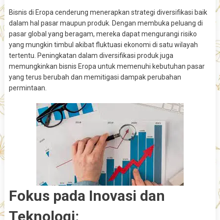
Bisnis di Eropa cenderung menerapkan strategi diversifikasi baik
dalam hal pasar maupun produk. Dengan membuka peluang di
pasar global yang beragam, mereka dapat mengurangi risiko
yang mungkin timbul akibat fluktuasi ekonomi di satu wilayah
tertentu. Peningkatan dalam diversifikasi produk juga
memungkinkan bisnis Eropa untuk memenuhi kebutuhan pasar
yang terus berubah dan memitigasi dampak perubahan
permintaan.
Fokus pada Inovasi dan
Teknologi: