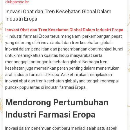
clubpresse-hn
Inovasi Obat dan Tren Kesehatan Global Dalam
Industri Eropa
Inovasi Obat dan Tren Kesehatan Global Dalam Industri Eropa
– Industri farmasi Eropa terus mengalami perkembangan pesat
yang didorong oleh inovasi obat dan tren kesehatan global.
Inovasi dalam penelitian dan pengembangan obat menjadi kunci
untuk meningkatkan kualitas hidup masyarakat serta
menanggapi tantangan kesehatan global. Berbagai tren
kesehatan juga memainkan peran penting dalam menentukan
arah industri farmasi di Eropa. Artikel ini akan menjelaskan
inovasi obat dan tren kesehatan global yang tengah mencapai
puncak popularitas di industri farmasi Eropa.
Mendorong Pertumbuhan
Industri Farmasi Eropa
Inovasi dalam penemuan obat baru menjadi salah satu aspek