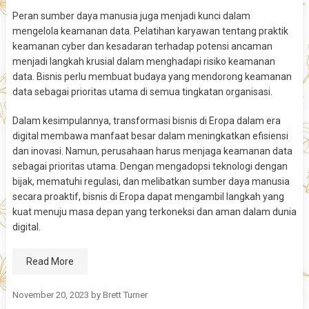
Peran sumber daya manusia juga menjadi kunci dalam
mengelola keamanan data. Pelatihan karyawan tentang praktik
keamanan cyber dan kesadaran terhadap potensi ancaman
menjadi langkah krusial dalam menghadapi risiko keamanan
data. Bisnis perlu membuat budaya yang mendorong keamanan
data sebagai prioritas utama di semua tingkatan organisasi.
Dalam kesimpulannya, transformasi bisnis di Eropa dalam era
digital membawa manfaat besar dalam meningkatkan efisiensi
dan inovasi. Namun, perusahaan harus menjaga keamanan data
sebagai prioritas utama. Dengan mengadopsi teknologi dengan
bijak, mematuhi regulasi, dan melibatkan sumber daya manusia
secara proaktif, bisnis di Eropa dapat mengambil langkah yang
kuat menuju masa depan yang terkoneksi dan aman dalam dunia
digital.
Read More
November 20, 2023
by
Brett Turner