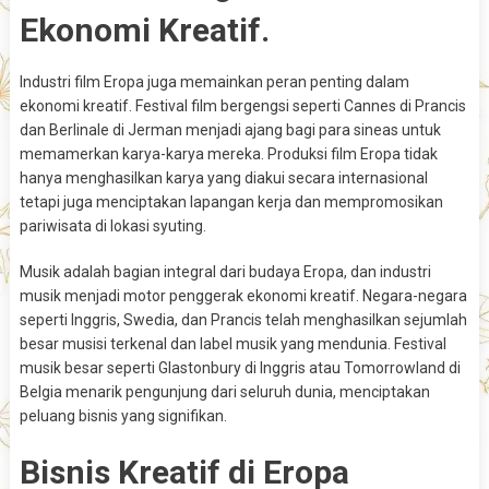
Ekonomi Kreatif.
Industri film Eropa juga memainkan peran penting dalam
ekonomi kreatif. Festival film bergengsi seperti Cannes di Prancis
dan Berlinale di Jerman menjadi ajang bagi para sineas untuk
memamerkan karya-karya mereka. Produksi film Eropa tidak
hanya menghasilkan karya yang diakui secara internasional
tetapi juga menciptakan lapangan kerja dan mempromosikan
pariwisata di lokasi syuting.
Musik adalah bagian integral dari budaya Eropa, dan industri
musik menjadi motor penggerak ekonomi kreatif. Negara-negara
seperti Inggris, Swedia, dan Prancis telah menghasilkan sejumlah
besar musisi terkenal dan label musik yang mendunia. Festival
musik besar seperti Glastonbury di Inggris atau Tomorrowland di
Belgia menarik pengunjung dari seluruh dunia, menciptakan
peluang bisnis yang signifikan.
Bisnis Kreatif di Eropa