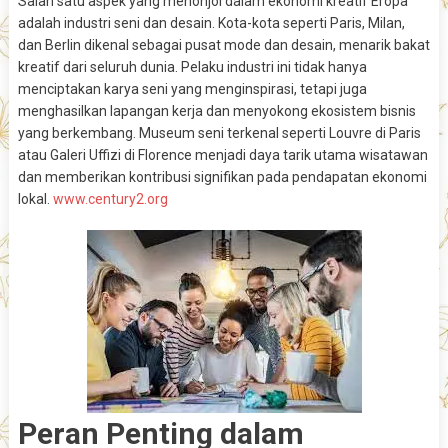
Salah satu aspek yang menonjol dalam ekonomi kreatif Eropa
adalah industri seni dan desain. Kota-kota seperti Paris, Milan,
dan Berlin dikenal sebagai pusat mode dan desain, menarik bakat
kreatif dari seluruh dunia. Pelaku industri ini tidak hanya
menciptakan karya seni yang menginspirasi, tetapi juga
menghasilkan lapangan kerja dan menyokong ekosistem bisnis
yang berkembang. Museum seni terkenal seperti Louvre di Paris
atau Galeri Uffizi di Florence menjadi daya tarik utama wisatawan
dan memberikan kontribusi signifikan pada pendapatan ekonomi
lokal.
www.century2.org
Peran Penting dalam