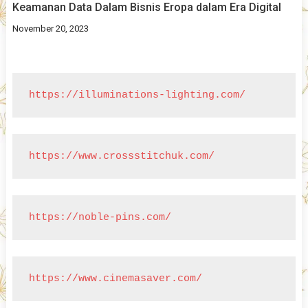
Keamanan Data Dalam Bisnis Eropa dalam Era Digital
November 20, 2023
https://illuminations-lighting.com/
https://www.crossstitchuk.com/
https://noble-pins.com/
https://www.cinemasaver.com/