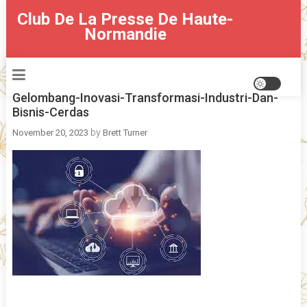
Skip
Club De La Presse De Haute-
to
Normandie
content
Gelombang-Inovasi-Transformasi-Industri-Dan-
Bisnis-Cerdas
by
November 20, 2023
Brett Turner