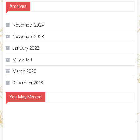
Archives
November 2024
November 2023
January 2022
May 2020
March 2020
December 2019
You May Missed