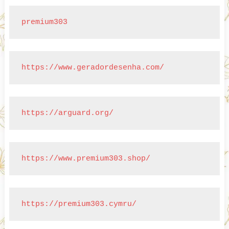
premium303
https://www.geradordesenha.com/
https://arguard.org/
https://www.premium303.shop/
https://premium303.cymru/