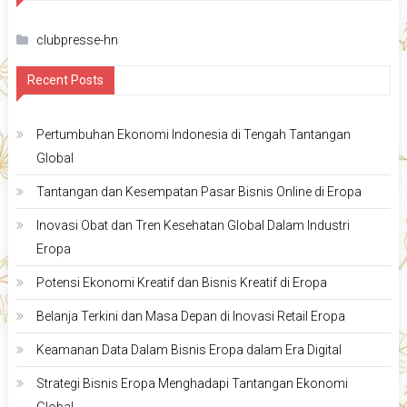
clubpresse-hn
Recent Posts
Pertumbuhan Ekonomi Indonesia di Tengah Tantangan
Global
Tantangan dan Kesempatan Pasar Bisnis Online di Eropa
Inovasi Obat dan Tren Kesehatan Global Dalam Industri
Eropa
Potensi Ekonomi Kreatif dan Bisnis Kreatif di Eropa
Belanja Terkini dan Masa Depan di Inovasi Retail Eropa
Keamanan Data Dalam Bisnis Eropa dalam Era Digital
Strategi Bisnis Eropa Menghadapi Tantangan Ekonomi
Global