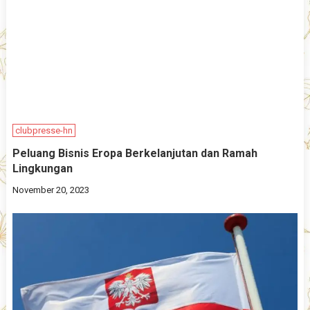
clubpresse-hn
Peluang Bisnis Eropa Berkelanjutan dan Ramah
Lingkungan
November 20, 2023