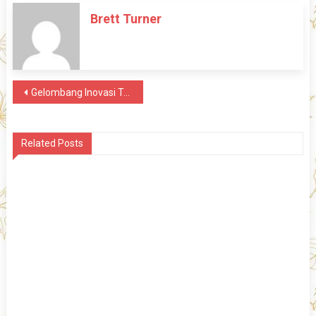
Brett Turner
Post
Gelombang Inovasi Transformasi Industri dan Bisnis Cerdas
navigation
Related Posts