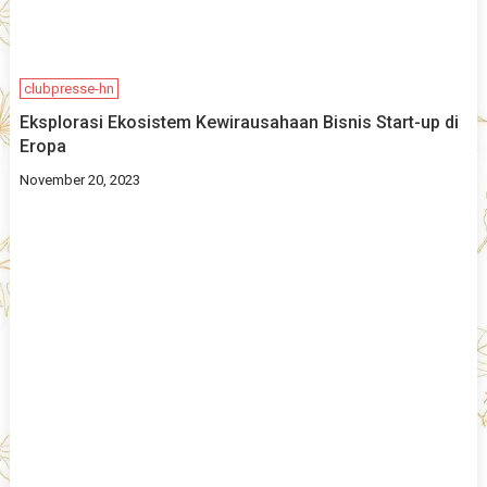
clubpresse-hn
Eksplorasi Ekosistem Kewirausahaan Bisnis Start-up di
Eropa
November 20, 2023